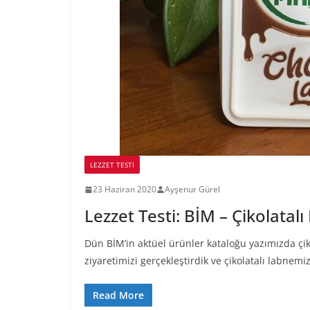
LEZZET TESTI
23 Haziran 2020
Ayşenur Gürel
Lezzet Testi: BİM – Çikolatal
Dün BİM’in aktüel ürünler kataloğu yazımızda ç
ziyaretimizi gerçekleştirdik ve çikolatalı labnemiz
Read More