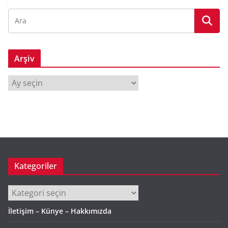
Arşiv
A
r
ş
i
v
Kategoriler
Kategoriler
İletişim – Künye – Hakkımızda