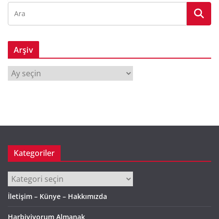
Arşiv
A
r
ş
i
v
Kategoriler
Kategoriler
İletişim – Künye – Hakkımızda
Harbiyiyorum Almanak