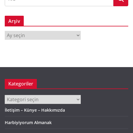
Arşiv
A
r
ş
i
v
Kategoriler
Kategoriler
İletişim – Künye – Hakkımızda
Harbiyiyorum Almanak