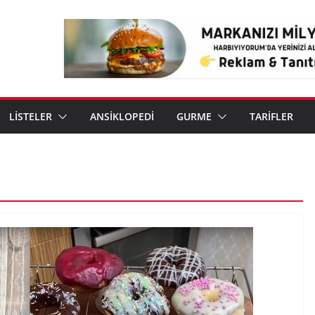
LİSTELER
ANSİKLOPEDİ
GURME
TARİFLER