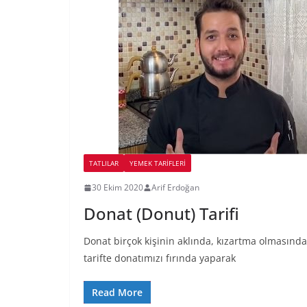
TATLILAR
YEMEK TARİFLERİ
30 Ekim 2020
Arif Erdoğan
Donat (Donut) Tarifi
Donat birçok kişinin aklında, kızartma olmasından
tarifte donatımızı fırında yaparak
Read More