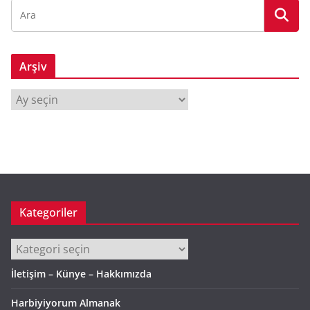
Arşiv
A
r
ş
i
v
Kategoriler
Kategoriler
İletişim – Künye – Hakkımızda
Harbiyiyorum Almanak