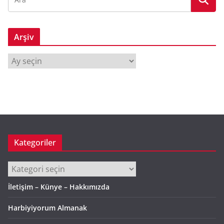
Arşiv
A
r
ş
i
v
Kategoriler
Kategoriler
İletişim – Künye – Hakkımızda
Harbiyiyorum Almanak