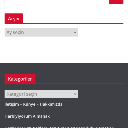
Arşiv
A
r
ş
i
v
Kategoriler
Kategoriler
İletişim – Künye – Hakkımızda
Harbiyiyorum Almanak