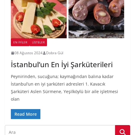
EN İYILER
LİSTELER
08 Ağustos 2024
Dobra Gül
İstanbul’un En İyi Şarküterileri
Peynirinden, sucuğuna; kaymağından balına kadar
İstanbul’un en iyi şarküteri adresleri 1. Kavacık
Şarküteri Aslen Sürmene, Yeşilköylü bir aile işletmesi
olan
Read More