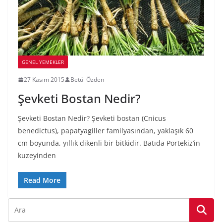
GENEL YEMEKLER
27 Kasım 2015
Betül Özden
Şevketi Bostan Nedir?
Şevketi Bostan Nedir? Şevketi bostan (Cnicus
benedictus), papatyagiller familyasından, yaklaşık 60
cm boyunda, yıllık dikenli bir bitkidir. Batıda Portekiz’in
kuzeyinden
Read More