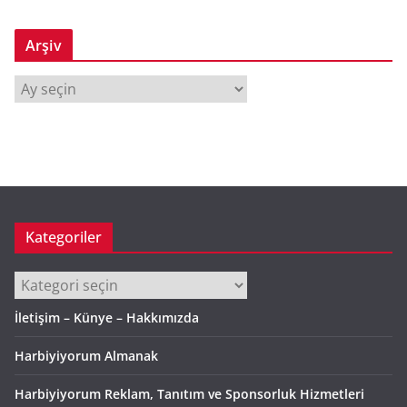
Arşiv
A
r
ş
i
v
Kategoriler
Kategoriler
İletişim – Künye – Hakkımızda
Harbiyiyorum Almanak
Harbiyiyorum Reklam, Tanıtım ve Sponsorluk Hizmetleri