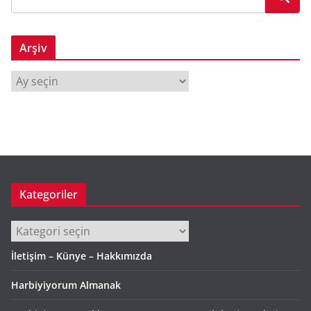
Arşiv
A
r
ş
i
v
Kategoriler
Kategoriler
İletişim – Künye – Hakkımızda
Harbiyiyorum Almanak