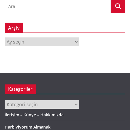
Arşiv
A
r
ş
i
v
Kategoriler
Kategoriler
İletişim – Künye – Hakkımızda
Harbiyiyorum Almanak