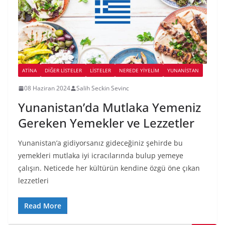
ATINA
DIĞER LISTELER
LİSTELER
NEREDE YİYELİM
YUNANISTAN
08 Haziran 2024
Salih Seckin Sevinc
Yunanistan’da Mutlaka Yemeniz
Gereken Yemekler ve Lezzetler
Yunanistan’a gidiyorsanız gideceğiniz şehirde bu
yemekleri mutlaka iyi icracılarında bulup yemeye
çalışın. Neticede her kültürün kendine özgü öne çıkan
lezzetleri
Read More