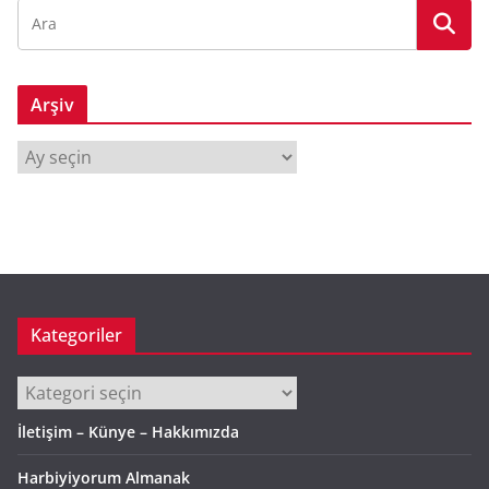
Arşiv
A
r
ş
i
v
Kategoriler
Kategoriler
İletişim – Künye – Hakkımızda
Harbiyiyorum Almanak