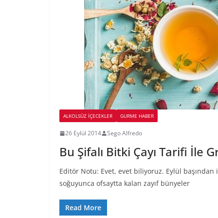
ALKOLSÜZ IÇECEKLER
GURME HABER
26 Eylül 2014
Sego Alfredo
Bu Şifalı Bitki Çayı Tarifi İl
Editör Notu: Evet, evet biliyoruz. Eylül başından
soğuyunca ofsaytta kalan zayıf bünyeler
Read More