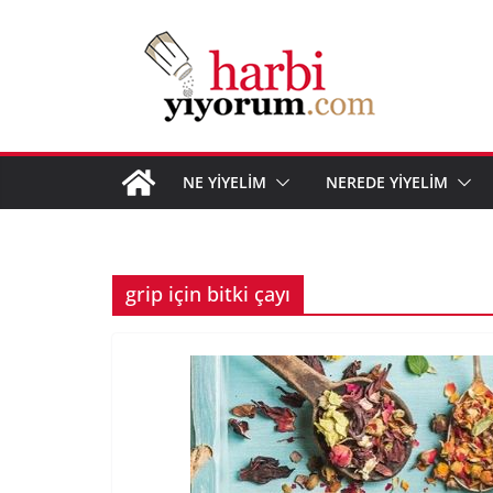
Skip
to
content
NE YİYELİM
NEREDE YİYELİM
grip için bitki çayı