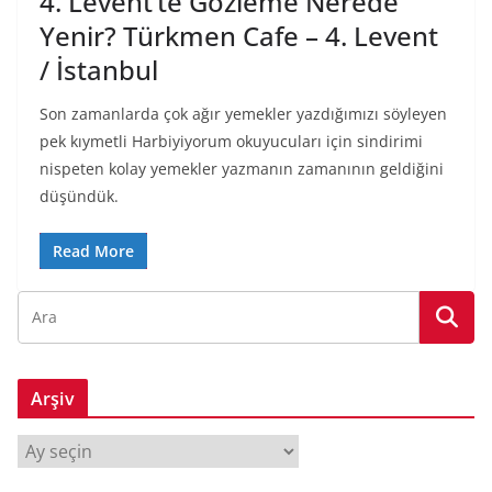
4. Levent’te Gözleme Nerede
Yenir? Türkmen Cafe – 4. Levent
/ İstanbul
Son zamanlarda çok ağır yemekler yazdığımızı söyleyen
pek kıymetli Harbiyiyorum okuyucuları için sindirimi
nispeten kolay yemekler yazmanın zamanının geldiğini
düşündük.
Read More
Arşiv
A
r