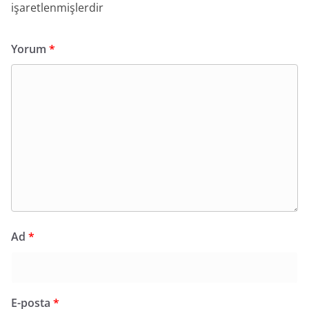
işaretlenmişlerdir
Yorum
*
Ad
*
E-posta
*