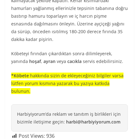
kalmayacak şekilde kapatın. Kenar kısımlardaki
hamurları yağlanmış ellerinizle tepsinin tabanına doğru
bastırıp hamuru toparlayın ve iç harcın pişme
esnasında dağılmasını önleyin. Üzerine ayçiçeği yağını
da sürüp, önceden ısıtılmış 180-200 derece fırında 35
dakika kadar pişirin.
Köbeteyi fırından çıkardıktan sonra dilimleyerek,
yanında
hoşaf
,
ayran
veya
cacıkla
servis edebilirsiniz.
*Köbete
hakkında sizin de ekleyeceğiniz bilgiler varsa
lütfen yorum kısmına yazarak bu yazıya katkıda
bulunun.
Harbiyiyorum’da reklam ve tanıtım iş birlikleri için
bizimle iletişime geçin:
harbi@harbiyiyorum.com
Post Views:
936