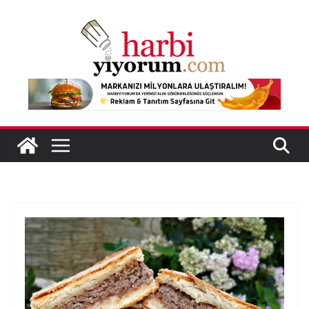
Skip
to
content