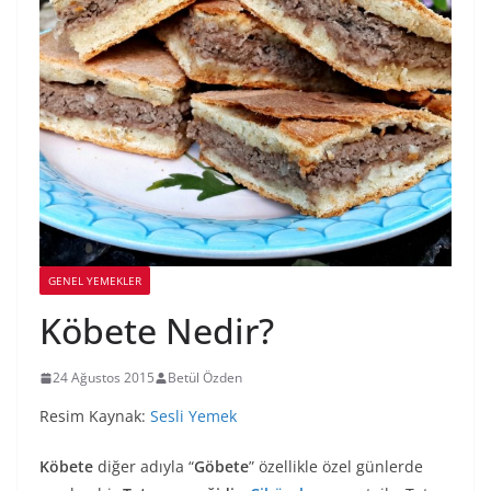
GENEL YEMEKLER
Köbete Nedir?
24 Ağustos 2015
Betül Özden
Resim Kaynak:
Sesli Yemek
Köbete
diğer adıyla “
Göbete
” özellikle özel günlerde