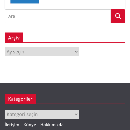
Arşiv
A
r
ş
i
v
Kategoriler
Kategoriler
İletişim – Künye – Hakkımızda