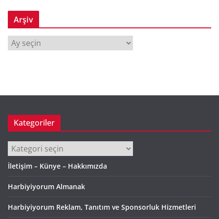
Arşiv
A
r
ş
i
v
Kategoriler
Kategoriler
İletişim – Künye – Hakkımızda
Harbiyiyorum Almanak
Harbiyiyorum Reklam, Tanıtım ve Sponsorluk Hizmetleri