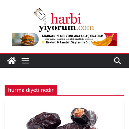
Skip
to
content
hurma diyeti nedir