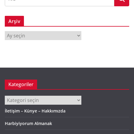
Arşiv
A
r
ş
i
v
Kategoriler
Kategoriler
İletişim – Künye – Hakkımızda
Harbiyiyorum Almanak