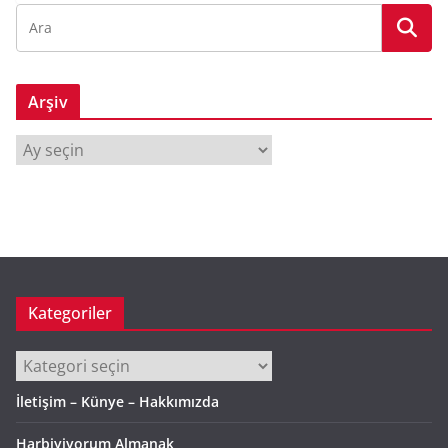
Arşiv
A
r
ş
i
v
Kategoriler
Kategoriler
İletişim – Künye – Hakkımızda
Harbiyiyorum Almanak