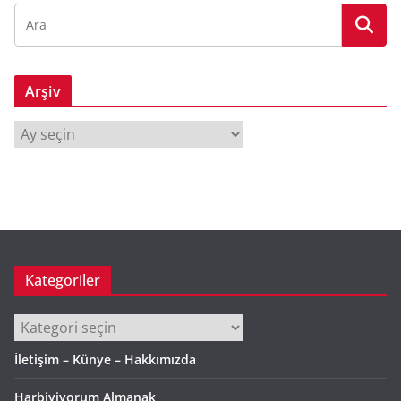
Arşiv
A
r
ş
i
v
Kategoriler
Kategoriler
İletişim – Künye – Hakkımızda
Harbiyiyorum Almanak