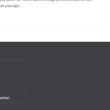
ek yiyeceğiz
etleri