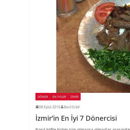
DÖNER
EN İYILER
İZMIR
08 Eylül 2016
Beril Erbil
İzmir’in En İyi 7 Dönercisi
Nasıl köfte bizim için olmazsa olmazlar arasında