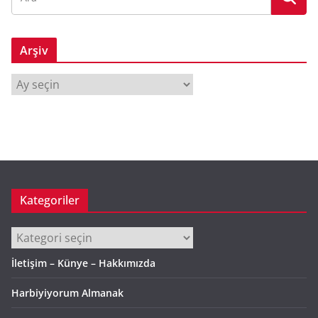
Arşiv
A
r
ş
i
v
Kategoriler
Kategoriler
İletişim – Künye – Hakkımızda
Harbiyiyorum Almanak