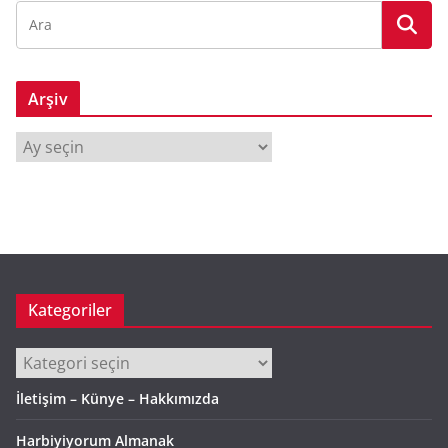
Arşiv
A
r
ş
i
v
Kategoriler
Kategoriler
İletişim – Künye – Hakkımızda
Harbiyiyorum Almanak