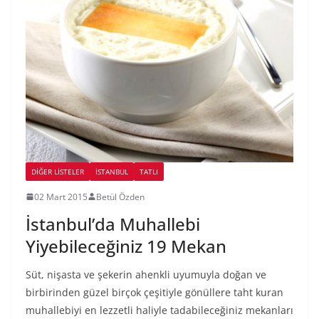
DIĞER LISTELER
İSTANBUL
TATLI
02 Mart 2015
Betül Özden
İstanbul’da Muhallebi
Yiyebileceğiniz 19 Mekan
Süt, nişasta ve şekerin ahenkli uyumuyla doğan ve
birbirinden güzel birçok çeşitiyle gönüllere taht kuran
muhallebiyi en lezzetli haliyle tadabileceğiniz mekanları