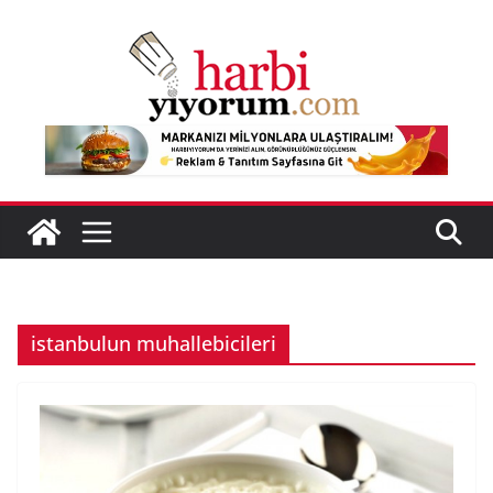
Skip
to
content
istanbulun muhallebicileri