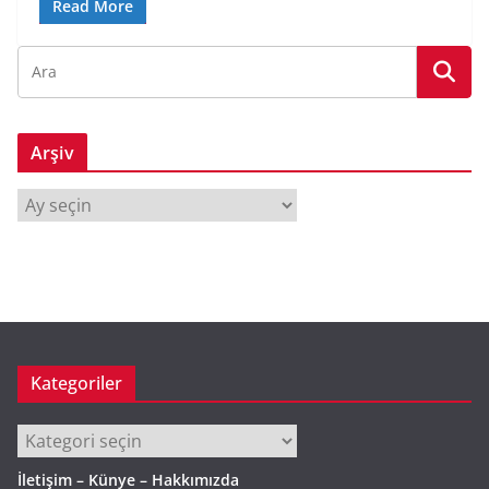
Read More
Arşiv
A
r
ş
i
v
Kategoriler
Kategoriler
İletişim – Künye – Hakkımızda