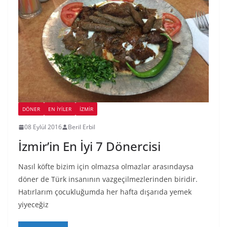
DÖNER
EN İYILER
İZMIR
08 Eylül 2016
Beril Erbil
İzmir’in En İyi 7 Dönercisi
Nasıl köfte bizim için olmazsa olmazlar arasındaysa
döner de Türk insanının vazgeçilmezlerinden biridir.
Hatırlarım çocukluğumda her hafta dışarıda yemek
yiyeceğiz