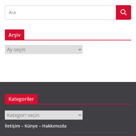
Arşiv
A
r
ş
i
v
Kategoriler
Kategoriler
İletişim – Künye – Hakkımızda