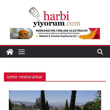
Skip
to
content
izmir restoranlar