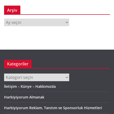
Arşiv
A
r
ş
i
v
Kategoriler
Kategoriler
İletişim – Künye – Hakkımızda
Harbiyiyorum Almanak
Harbiyiyorum Reklam, Tanıtım ve Sponsorluk Hizmetleri