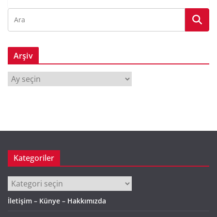
Arşiv
A
r
ş
i
v
Kategoriler
Kategoriler
İletişim – Künye – Hakkımızda