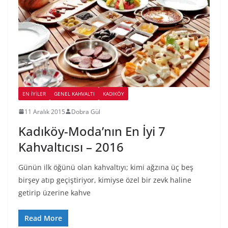
EN İYILER
GENEL KAHVALTI
KADIKÖY
11 Aralık 2015
Dobra Gül
Kadıköy-Moda’nın En İyi 7
Kahvaltıcısı – 2016
Günün ilk öğünü olan kahvaltıyı; kimi ağzına üç beş
birşey atıp geçiştiriyor, kimiyse özel bir zevk haline
getirip üzerine kahve
Read More