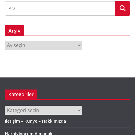
Arşiv
A
r
ş
i
v
Kategoriler
Kategoriler
İletişim – Künye – Hakkımızda
Harbiyiyorum Almanak