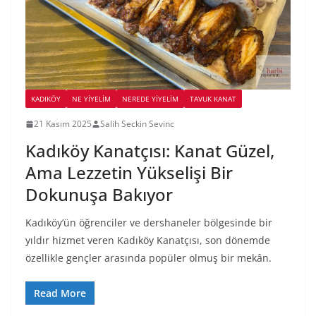
KADIKÖY
NE YİYELİM
NEREDE YİYELİM
TAVUK KANAT
21 Kasım 2025
Salih Seckin Sevinc
Kadıköy Kanatçısı: Kanat Güzel,
Ama Lezzetin Yükselişi Bir
Dokunuşa Bakıyor
Kadıköy’ün öğrenciler ve dershaneler bölgesinde bir
yıldır hizmet veren Kadıköy Kanatçısı, son dönemde
özellikle gençler arasında popüler olmuş bir mekân.
Read More