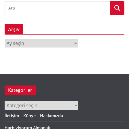
Arşiv
A
r
ş
i
v
Kategoriler
Kategoriler
İletişim – Künye – Hakkımızda
Harbiyiyorum Almanak