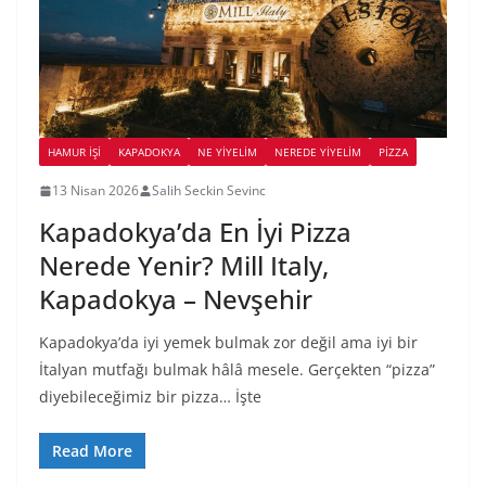
HAMUR İŞI
KAPADOKYA
NE YİYELİM
NEREDE YİYELİM
PIZZA
13 Nisan 2026
Salih Seckin Sevinc
Kapadokya’da En İyi Pizza
Nerede Yenir? Mill Italy,
Kapadokya – Nevşehir
Kapadokya’da iyi yemek bulmak zor değil ama iyi bir
İtalyan mutfağı bulmak hâlâ mesele. Gerçekten “pizza”
diyebileceğimiz bir pizza… İşte
Read More