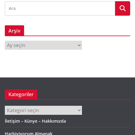
Arşiv
A
r
ş
i
v
Kategoriler
Kategoriler
İletişim – Künye – Hakkımızda
Harbiyiyorum Almanak