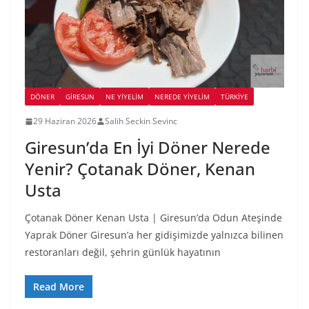
DÖNER
GIRESUN
NE YİYELİM
NEREDE YİYELİM
TÜRKIYE
29 Haziran 2026
Salih Seckin Sevinc
Giresun’da En İyi Döner Nerede
Yenir? Çotanak Döner, Kenan
Usta
Çotanak Döner Kenan Usta | Giresun’da Odun Ateşinde
Yaprak Döner Giresun’a her gidişimizde yalnızca bilinen
restoranları değil, şehrin günlük hayatının
Read More