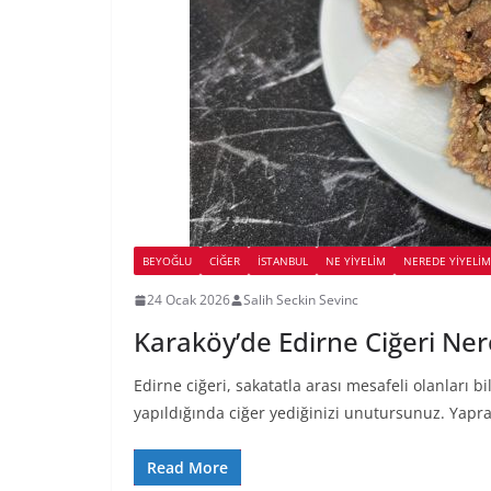
BEYOĞLU
CIĞER
İSTANBUL
NE YİYELİM
NEREDE YİYELİM
24 Ocak 2026
Salih Seckin Sevinc
Karaköy’de Edirne Ciğeri Ner
Edirne ciğeri, sakatatla arası mesafeli olanları 
yapıldığında ciğer yediğinizi unutursunuz. Yapra
Read More