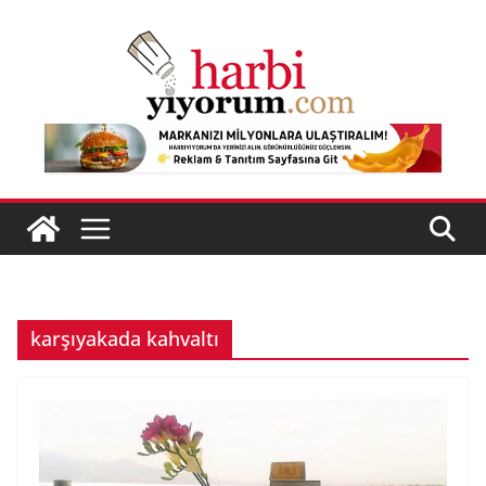
Skip
to
content
karşıyakada kahvaltı