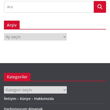
Arşiv
A
r
ş
i
v
Kategoriler
Kategoriler
İletişim – Künye – Hakkımızda
Harbiyiyorum Almanak