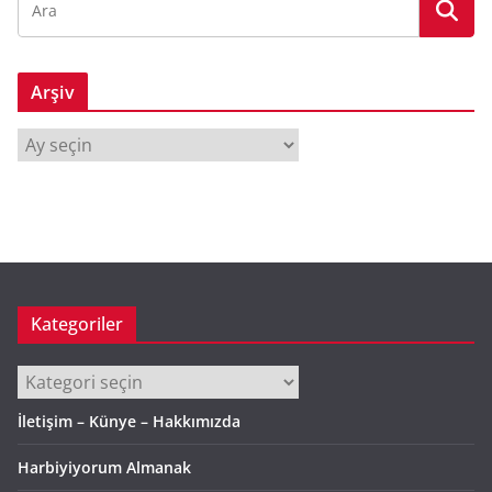
Arşiv
A
r
ş
i
v
Kategoriler
Kategoriler
İletişim – Künye – Hakkımızda
Harbiyiyorum Almanak