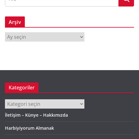
Arşiv
A
r
ş
i
v
Kategoriler
Kategoriler
İletişim – Künye – Hakkımızda
Harbiyiyorum Almanak