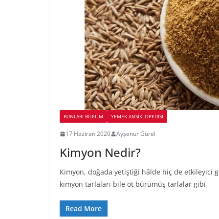
BUNLARI BILELIM
YEMEK ANSİKLOPEDİSİ
17 Haziran 2020
Ayşenur Gürel
Kimyon Nedir?
Kimyon, doğada yetiştiği hâlde hiç de etkileyici
kimyon tarlaları bile ot bürümüş tarlalar gibi
Read More