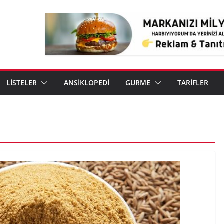
LİSTELER
ANSİKLOPEDİ
GURME
TARİFLER