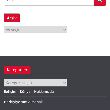
Arşiv
A
r
ş
i
v
Kategoriler
Kategoriler
İletişim – Künye – Hakkımızda
Harbiyiyorum Almanak