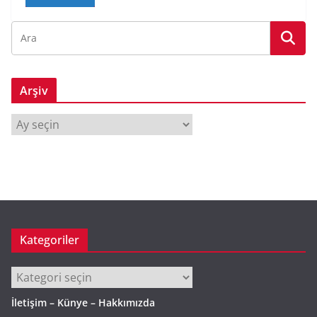
Arşiv
A
r
ş
i
v
Kategoriler
Kategoriler
İletişim – Künye – Hakkımızda