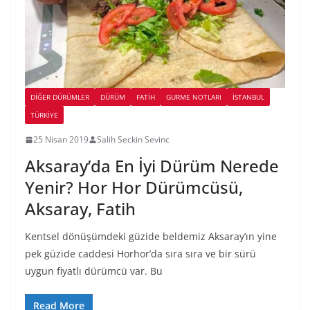
DIĞER DÜRÜMLER
DÜRÜM
FATIH
GURME NOTLARI
İSTANBUL
TÜRKIYE
25 Nisan 2019
Salih Seckin Sevinc
Aksaray’da En İyi Dürüm Nerede
Yenir? Hor Hor Dürümcüsü,
Aksaray, Fatih
Kentsel dönüşümdeki güzide beldemiz Aksaray’ın yine
pek güzide caddesi Horhor’da sıra sıra ve bir sürü
uygun fiyatlı dürümcü var. Bu
Read More