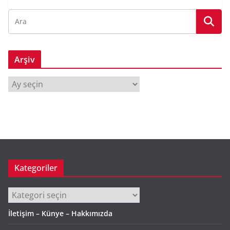
Arşiv
A
r
ş
i
v
Kategoriler
Kategoriler
İletişim – Künye – Hakkımızda