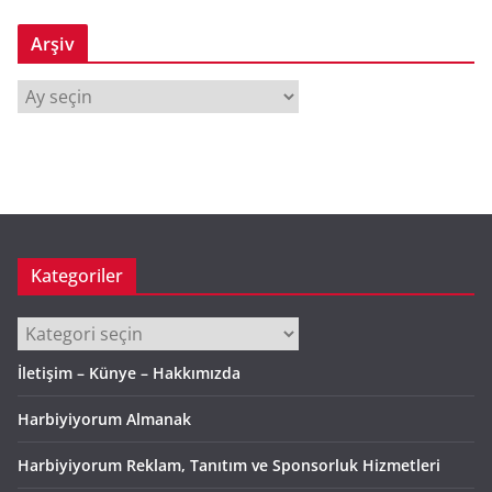
Arşiv
A
r
ş
i
v
Kategoriler
Kategoriler
İletişim – Künye – Hakkımızda
Harbiyiyorum Almanak
Harbiyiyorum Reklam, Tanıtım ve Sponsorluk Hizmetleri