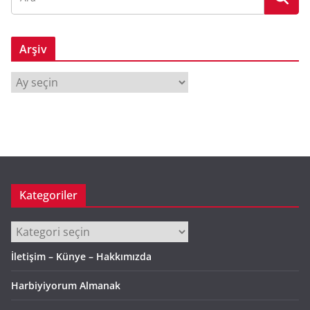
Arşiv
A
r
ş
i
v
Kategoriler
Kategoriler
İletişim – Künye – Hakkımızda
Harbiyiyorum Almanak