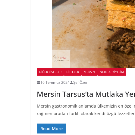
DIĞER LISTELER
LİSTELER
MERSIN
NEREDE YİYELİM
16 Temmuz 2024
Şef Özer
Mersin Tarsus’ta Mutlaka Ye
Mersin gastronomik anlamda ülkemizin en özel mu
rağmen oradan farklı olarak kendi özgü lezzetler
Read More