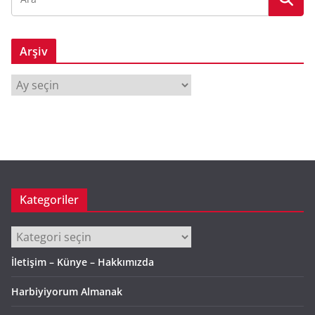
Arşiv
A
r
ş
i
v
Kategoriler
Kategoriler
İletişim – Künye – Hakkımızda
Harbiyiyorum Almanak