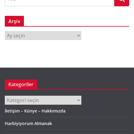
Arşiv
A
r
ş
i
v
Kategoriler
Kategoriler
İletişim – Künye – Hakkımızda
Harbiyiyorum Almanak