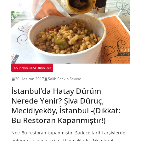
KAPANAN RESTORANLAR
20 Haziran 2017
Salih Seckin Sevinc
İstanbul’da Hatay Dürüm
Nerede Yenir? Şiva Düruç,
Mecidiyeköy, İstanbul -(Dikkat:
Bu Restoran Kapanmıştır!)
Not: Bu restoran kapanmıştır. Sadece tarihi arşivlerde
bulunması adına yazı saklanmaktadır. Memleket