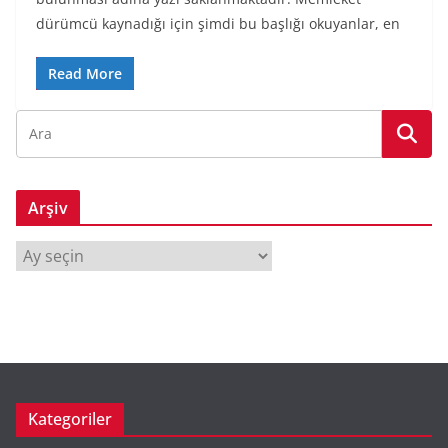
dürümcü kaynadığı için şimdi bu başlığı okuyanlar, en
Read More
Arşiv
A
r
ş
i
v
Kategoriler