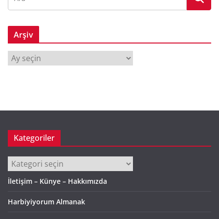
Arşiv
A
r
ş
i
v
Kategoriler
Kategoriler
İletişim – Künye – Hakkımızda
Harbiyiyorum Almanak