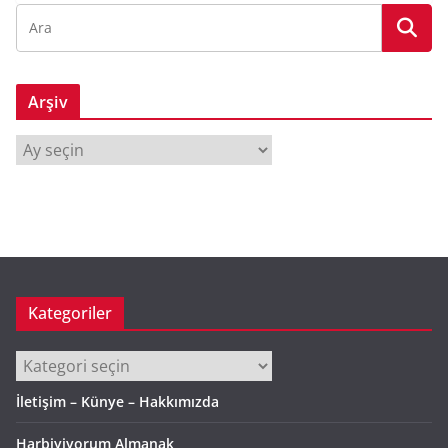
Arşiv
A
r
ş
i
v
Kategoriler
Kategoriler
İletişim – Künye – Hakkımızda
Harbiyiyorum Almanak