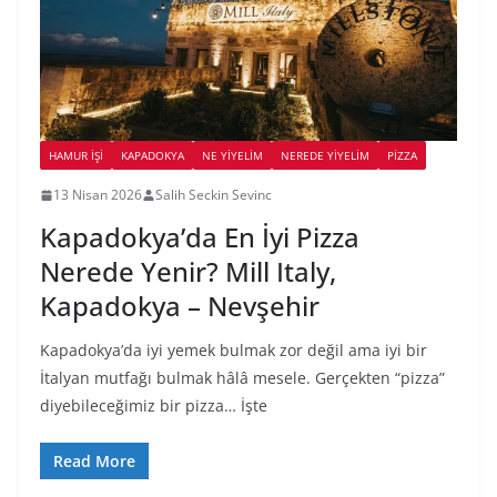
HAMUR İŞI
KAPADOKYA
NE YİYELİM
NEREDE YİYELİM
PIZZA
13 Nisan 2026
Salih Seckin Sevinc
Kapadokya’da En İyi Pizza
Nerede Yenir? Mill Italy,
Kapadokya – Nevşehir
Kapadokya’da iyi yemek bulmak zor değil ama iyi bir
İtalyan mutfağı bulmak hâlâ mesele. Gerçekten “pizza”
diyebileceğimiz bir pizza… İşte
Read More