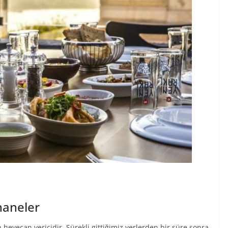
haneler
eyecan vericidir. Sürekli gittiğimiz yerlerden bir süre sonra