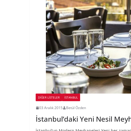
DIĞER LISTELER
İSTANBUL
03 Aralık 2015
Betül Özden
İstanbul’daki Yeni Nesil Mey
İstanbul’un Modern Meyhaneleri Yeni her zaman h