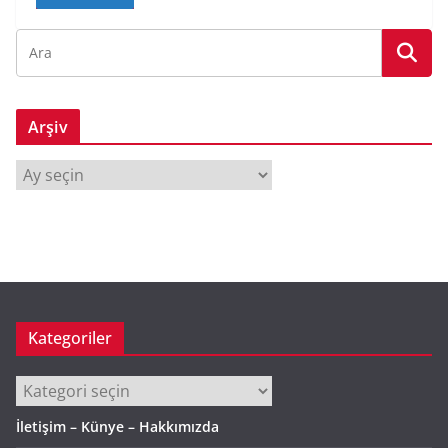
Arşiv
A
r
ş
i
v
Kategoriler
Kategoriler
İletişim – Künye – Hakkımızda